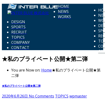
HOME
HO
NEWS
NE
WORKS
WO
DESIGN
DE
SPORTS
SP
RECRUIT
REC
TOPICS
TOP
COMPANY
CO
CONTACT
CO
★私のプライベート公開★第二弾
You are Now on:
Home
★私のプライベート公開★第
二弾
★私のプライベート公開★第二弾
2020年6月26日
No Comments
TOPICS
wpmaster