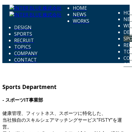
HOME
HO
NEWS
NE
WORKS
WO
DESIGN
DE
SPORTS
SP
RECRUIT
REC
TOPICS
TOP
COMPANY
CO
CONTACT
CO
Sports Department
- スポーツIT事業部
健康管理、フィットネス、スポーツに特化した、
当社独自のスキルシェアマッチングサービス”FISTY”を運
営。