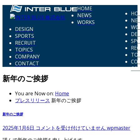
HOME
HO
NEWS
NE
WORKS
WO
DESIGN
DE
SPORTS
SP
RECRUIT
REC
TOPICS
TOP
COMPANY
CO
CONTACT
CO
新年のご挨拶
You are Now on:
Home
プレスリリース
新年のご挨拶
新年のご挨拶
新
2025年1月6日
コメントを受け付けていません
wpmaster
年
謹んで新年のご挨拶を申し上げます。