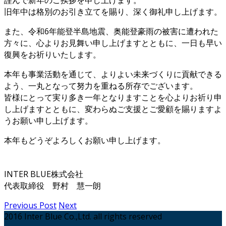
の
旧年中は格別のお引き立てを賜り、深く御礼申し上げます。
ご
挨
また、令和6年能登半島地震、奥能登豪雨の被害に遭われた
拶
方々に、心よりお見舞い申し上げますとともに、一日も早い
は
復興をお祈りいたします。
本年も事業活動を通じて、よりよい未来づくりに貢献できる
よう、一丸となって努力を重ねる所存でございます。
皆様にとって実り多き一年となりますことを心よりお祈り申
し上げますとともに、変わらぬご支援とご愛顧を賜りますよ
うお願い申し上げます。
本年もどうぞよろしくお願い申し上げます。
INTER BLUE株式会社
代表取締役 野村 慧一朗
Previous Post
Next
2016 Inter Blue Co.,Ltd. all rights reserved